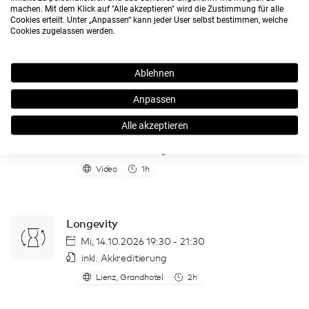
Mikronährstoffberatung
machen. Mit dem Klick auf "Alle akzeptieren" wird die Zustimmung für alle
Cookies erteilt. Unter „Anpassen“ kann jeder User selbst bestimmen, welche
24/7 On-Demand
Cookies zugelassen werden.
inkl. Akkreditierung
Online
1h
Ablehnen
Anpassen
Omega-3-Fettsäuren
Alle akzeptieren
24/7 On-Demand
inkl. Akkreditierung
Video
1h
Longevity
Mi, 14.10.2026 19:30 - 21:30
inkl. Akkreditierung
Lienz, Grandhotel
2h