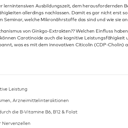
n der lernintensiven Ausbildungszeit, dem herausfordernde
higkeiten allerdings nachlassen. Damit es gar nicht erst s
m Seminar, welche Mikronährstoffe das sind und wie sie an
chanismus von Ginkgo-Extrakten?? Welchen Einfluss haben
können Carotinoide auch die kognitive Leistungsfähigkeit 
annt, was es mit dem innovativen Citicolin (CDP-Cholin) au
tive Leistung
smen, Arzneimittelinteraktionen
rch die B-Vitamine B6, B12 & Folat
r Nervenzellen