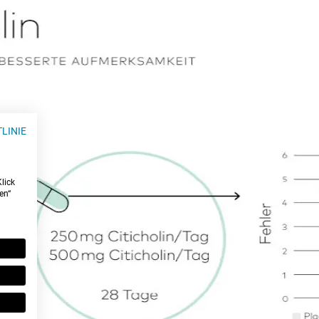
LINIE
g
lick
en“