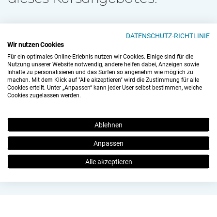
DATENSCHUTZ-RICHTLINIE
Holen Sie sich Ihren kostenlosen PRO Account
Wir nutzen Cookies
Für ein optimales Online-Erlebnis nutzen wir Cookies. Einige sind für die
Nutzung unserer Website notwendig, andere helfen dabei, Anzeigen sowie
Inhalte zu personalisieren und das Surfen so angenehm wie möglich zu
Theorie zu Kundenberatung trifft auf
machen. Mit dem Klick auf "Alle akzeptieren" wird die Zustimmung für alle
praxisrelevantes Mikronährstoffwissen
Cookies erteilt. Unter „Anpassen“ kann jeder User selbst bestimmen, welche
Cookies zugelassen werden.
Konkrete Handlungs- und
Verzehrempfehlungen für den
Apothekenalltag
Ablehnen
Interaktionen und Synergismen verstehen
Anpassen
und nutzen
Alle akzeptieren