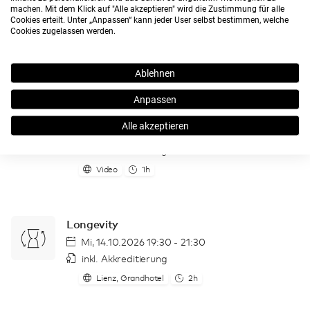
Mikronährstoffberatung
machen. Mit dem Klick auf "Alle akzeptieren" wird die Zustimmung für alle
Cookies erteilt. Unter „Anpassen“ kann jeder User selbst bestimmen, welche
24/7 On-Demand
Cookies zugelassen werden.
inkl. Akkreditierung
Online
1h
Ablehnen
Anpassen
Omega-3-Fettsäuren
Alle akzeptieren
24/7 On-Demand
inkl. Akkreditierung
Video
1h
Longevity
Mi, 14.10.2026 19:30 - 21:30
inkl. Akkreditierung
Lienz, Grandhotel
2h