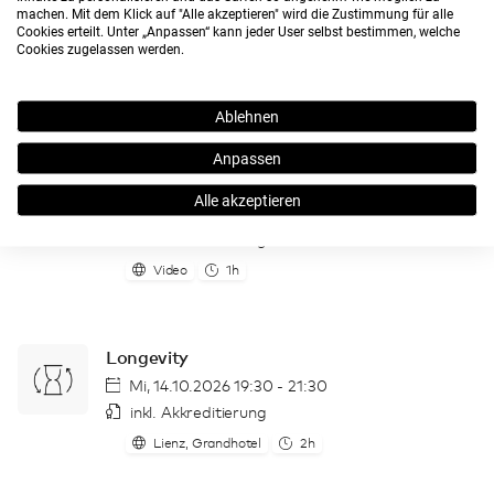
Mikronährstoffberatung
machen. Mit dem Klick auf "Alle akzeptieren" wird die Zustimmung für alle
Cookies erteilt. Unter „Anpassen“ kann jeder User selbst bestimmen, welche
24/7 On-Demand
Cookies zugelassen werden.
inkl. Akkreditierung
Online
1h
Ablehnen
Anpassen
Omega-3-Fettsäuren
Alle akzeptieren
24/7 On-Demand
inkl. Akkreditierung
Video
1h
Longevity
Mi, 14.10.2026 19:30 - 21:30
inkl. Akkreditierung
Lienz, Grandhotel
2h