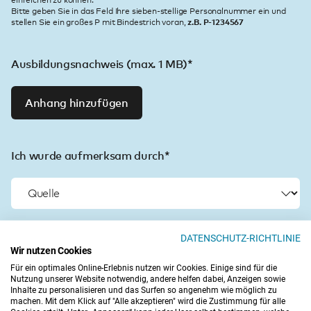
einreichen zu können.
Bitte geben Sie in das Feld Ihre sieben-stellige Personalnummer ein und
z.B. P-1234567
stellen Sie ein großes P mit Bindestrich voran,
Ausbildungsnachweis (max. 1 MB)*
Anhang hinzufügen
Ich wurde aufmerksam durch*
DATENSCHUTZ-RICHTLINIE
Newsletter abonnieren
Wir nutzen Cookies
Für ein optimales Online-Erlebnis nutzen wir Cookies. Einige sind für die
Ja, ich möchte per E-Mail die Academy News
Nutzung unserer Website notwendig, andere helfen dabei, Anzeigen sowie
Inhalte zu personalisieren und das Surfen so angenehm wie möglich zu
abonnieren. Der Erhalt des Newsletters kann
machen. Mit dem Klick auf "Alle akzeptieren" wird die Zustimmung für alle
jederzeit direkt über den Abmelde-Link kostenlos im