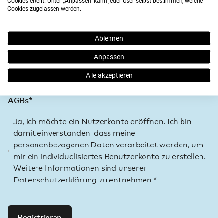
Cookies erteilt. Unter „Anpassen“ kann jeder User selbst bestimmen, welche
Cookies zugelassen werden.
Newsletter widerrufen werden. Weitere
Informationen sind unserer
Datenschutzerklärung
zu entnehmen. Mit meiner Einwilligung bestätige ich
Ablehnen
auch, dass ich mindestens 18 Jahre alt bin.
Abonnieren Sie unseren Newsletter und erhalten Sie
Anpassen
5 PRO Points
automatisch Ihre ersten
.
Alle akzeptieren
AGBs*
Ja, ich möchte ein Nutzerkonto eröffnen. Ich bin
damit einverstanden, dass meine
personenbezogenen Daten verarbeitet werden, um
mir ein individualisiertes Benutzerkonto zu erstellen.
Weitere Informationen sind unserer
Datenschutzerklärung
zu entnehmen.*
Registrieren